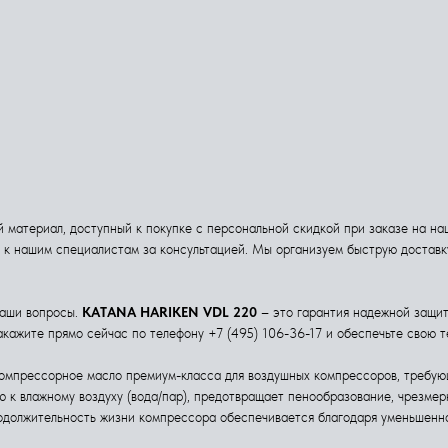
материал, доступный к покупке с персональной скидкой при заказе на наше
я к нашим специалистам за консультацией. Мы организуем быструю достав
ваши вопросы.
KATANA HARIKEN VDL 220
– это гарантия надежной защит
акажите прямо сейчас по телефону +7 (495) 106-36-17 и обеспечьте свою 
омпрессорное масло премиум-класса для воздушных компрессоров, требую
ю к влажному воздуху (вода/пар), предотвращает пенообразование, чрезме
одолжительность жизни компрессора обеспечивается благодаря уменьшенно