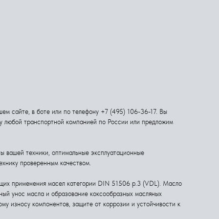
м сайте, в боте или по телефону +7 (495) 106-36-17. Вы
ку любой транспортной компанией по России или предложим
ы вашей техники, оптимальные эксплуатационные
технику проверенным качеством.
щих применения масел категории DIN 51506 p.3 (VDL). Масло
рный унос масла и образование коксообразных масляных
му износу компонентов, защите от коррозии и устойчивости к