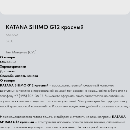
KATANA SHIMO G12 красный
KATANA
SKU:
Тип: Моторные (CVL)
О товаре
Описание
Характеристики
Доставка
Способы оплаты заказа
О товаре
KATANA SHIMO G12 красный
– высококачественный смазочный материал,
доступный к покупке с персональной скидкой при заказе на нашем сайте, в боте или по
телефону +7 (495) 106-36-17. Вы можете оформить заказ самостоятельно онлайн или
обратиться к нашим специалистам за консультацией. Мы организуем быструю доставку
любой транспортной компанией по России или предложим удобный самовывоз со склада.
Наша команда всегда готова помочь с выбором и ответить на ваши вопросы.
KATANA
SHIMO G12 красный
– это гарантия надежной защиты вашей техники, оптимальные
эксплуатационные характеристики и выгодная цена. Не откладывайте покупку –