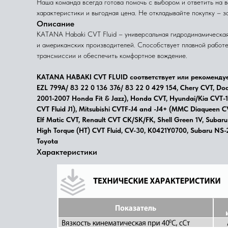
Наша команда всегда готова помочь с выбором и ответить на 
характеристики и выгодная цена. Не откладывайте покупку – з
Описание
KATANA Habaki CVT Fluid – универсальная гидродинамическая 
и американских производителей. Способствует плавной работе
трансмиссии и обеспечить комфортное вождение.
KATANA HABAKI CVT FLUID соответствует или рекомендуетс
EZL 799A/ 83 22 0 136 376/ 83 22 0 429 154, Chery CVT, Dod
2001-2007 Honda Fit & Jazz), Honda CVT, Hyundai/Kia CVT-1,
CVT Fluid J1), Mitsubishi CVTF-J4 and -J4+ (MMC Diaqueen CV
Elf Matic CVT, Renault CVT CK/SK/FK, Shell Green 1V, Subar
High Torque (HT) CVT Fluid, CV-30, K0421Y0700, Subaru NS-2
Toyota
Характеристики