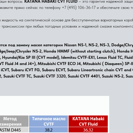
ваши вопросы.
KATANA HABAKI CVT FLUID
– это гарантия надежной защи
акажите прямо сейчас по телефону +7 (495) 106-36-17 и обеспечьте свою 
жидкость на синтетической основе для бесступенчатых вариаторных короб
 трансмиссии при любых погодных условиях и надежной смазке компоненто
я под замену масел категории Nissan NS-1, NS-2, NS-3, Dodge/Chrysl
ge/Jeep/Chrysler NS-2, Honda HMMF (without starting clutch), Honda HC
 Hyundai/Kia SP III (CVT model), Idemitsu CVTF-EX1, Lexus Fluid TC, Fl
T Fluid J4 and J4+), Mitsubishi CVTF ECO J4, Mitsubishi ( Diaqueen) SP-I
u iCVT, Subaru iCVT FG, Subaru ECVT, Subaru Lineartronic chain CVT and
, Suzuki CVTF TC, Suzuki CVTF 3320, Suzuki CVTF 4401, Suzuki NS-2, Suz