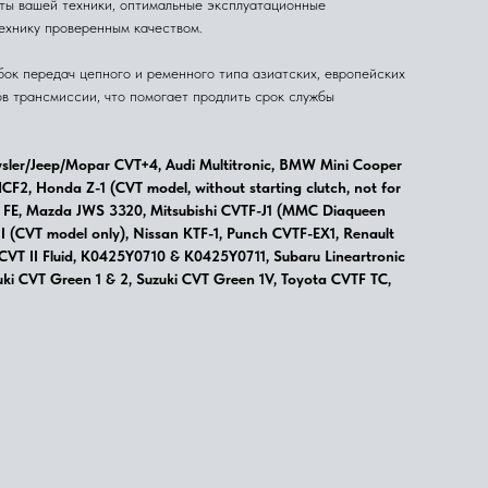
ты вашей техники, оптимальные эксплуатационные
технику проверенным качеством.
ок передач цепного и ременного типа азиатских, европейских
в трансмиссии, что помогает продлить срок службы
er/Jeep/Mopar CVT+4, Audi Multitronic, BMW Mini Cooper
F2, Honda Z-1 (CVT model, without starting clutch, not for
uid FE, Mazda JWS 3320, Mitsubishi CVTF-J1 (MMC Diaqueen
II (CVT model only), Nissan KTF-1, Punch CVTF-EX1, Renault
 CVT II Fluid, K0425Y0710 & K0425Y0711, Subaru Lineartronic
uki CVT Green 1 & 2, Suzuki CVT Green 1V, Toyota CVTF TC,