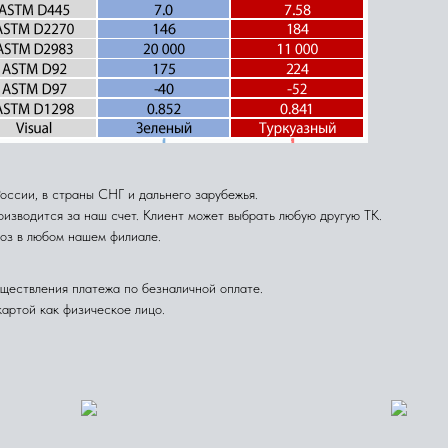
сии, в страны СНГ и дальнего зарубежья.
изводится за наш счет. Клиент может выбрать любую другую ТК.
оз в любом нашем филиале.
ществления платежа по безналичной оплате.
артой как физическое лицо.