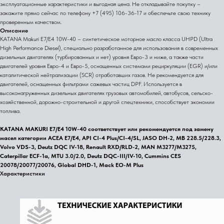
эксплуатационные характеристики и выгодная цена. Не откладывайте покупку –
закажите прямо сейчас по телефону +7 (495) 106-36-17 и обеспечьте свою технику
проверенным качеством.
Описание
KATANA Makuri E7/E4 10W-40 – синтетическое моторное масло класса UHPD (Ultra
High Performance Diesel), специально разработанное для использования в современных
дизельных двигателях (турбированных и нет) уровня Евро-3 и ниже, а также части
двигателей уровня Евро-4 и Евро-5, оснащенных системами рециркуляции (EGR) и/или
каталитической нейтрализации (SCR) отработавших газов. Не рекомендуется для
двигателей, оснащенных фильтрами сажевых частиц DPF. Используется в
высоконагруженных дизельных двигателях грузовых автомобилей, автобусов, сельско-
хозяйственной, дорожно-строительной и другой спецтехники, способствует экономии
топлива.
KATANA MAKURI E7/E4 10W-40 соответствует или рекомендуется под замену
масел категории ACEA E7/E4, API CI-4 Plus/CI-4/SL, JASO DH-2, MB 228.5/228.3,
Volvo VDS-3, Deutz DQC IV-18, Renault RXD/RLD-2, MAN M3277/M3275,
Caterpillar ECF-1a, MTU 3.0/2.0, Deutz DQC-III/IV-10, Cummins CES
20078/20077/20076, Global DHD-1, Mack EO-M Plus
Характеристики