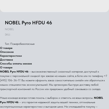
NOBEL Pyro HFDU 46
NOBEL
SKU:
Тип: Пожаробезопасные
О товаре
Описание
Характеристики
Доставка
Способы оплаты заказа
О товаре
NOBEL Pyro HFDU 46
– высококачественный смазочный материал, доступный к
покупке с персональной скидкой при заказе на нашем сайте, в боте или по телефону +7
(495) 106-36-17. Вы можете оформить заказ самостоятельно онлайн или обратиться к
нашим специалистам за консультацией. Мы организуем быструю доставку любой
транспортной компанией по России или предложим удобный самовывоз со склада.
Наша команда всегда готова помочь с выбором и ответить на ваши вопросы.
NOBEL
Pyro HFDU 46
– это гарантия надежной защиты вашей техники, оптимальные
эксплуатационные характеристики и выгодная цена. Не откладывайте покупку –