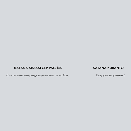
KATANA KISSAKI CLP PAG 150
KATANA KURANTO 100
Синтетические редукторные масла на базе
Водорастворимые СО
полиалкиленгликолей (PAG)