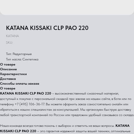
KATANA KISSAKI CLP PAO 220
KATANA
SKU:
Тип: Редукторные
Тип масла: Синтетика
О товаре
Описание
Характеристики
Доставка
Способы оплаты заказа
О товаре
KATANA KISSAKI CLP PAO 220
– высококачественный смазочный материал,
доступный к покупке с персональной скидкой при заказе на нашем сайте, в боте или по
телефону +7 (495) 106-36-17. Вы можете оформить заказ самостоятельно онлайн или
обратиться к нашим специалистам за консультацией. Мы организуем быструю доставку
любой транспортной компанией по России или предложим удобный самовывоз со склада.
Наша команда всегда готова помочь с выбором и ответить на ваши вопросы.
KATANA
KISSAKI CLP PAO 220
– это гарантия надежной защиты вашей техники, оптимальные