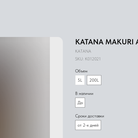
KATANA MAKURI A
KATANA
SKU:
K012021
Объем
5L
200L
В наличии
Да
Сроки доставки
от 2-х дней