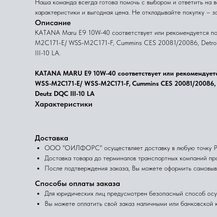
Наша команда всегда готова помочь с выбором и ответить на 
характеристики и выгодная цена. Не откладывайте покупку – з
Описание
KATANA Maru E9 10W-40 соответствует или рекомендуется под
M2C171-E/ WSS-M2C171-F, Cummins CES 20081/20086, Detroit
III-10 LA.
KATANA MARU E9 10W-40 соответствует или рекомендуется 
WSS-M2C171-E/ WSS-M2C171-F, Cummins CES 20081/20086, D
Deutz DQC III-10 LA
Характеристики
Доставка
ООО "ОИЛФОРС" осуществляет доставку в любую точку Рос
Доставка товара до терминалов транспортных компаний про
После подтверждения заказа, Вы можете оформить самовыв
Способы оплаты заказа
Для юридических лиц предусмотрен безопасный способ осу
Вы можете оплатить свой заказ наличными или банковской к