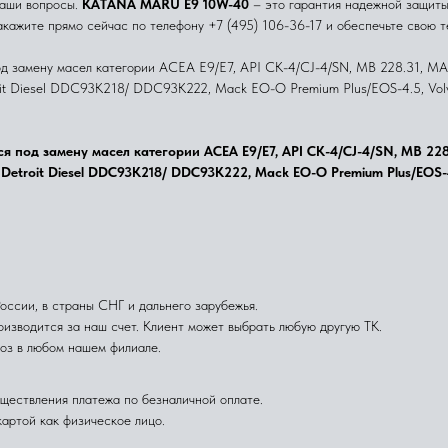
ваши вопросы.
KATANA MARU E9 10W-40
– это гарантия надежной защиты
акажите прямо сейчас по телефону +7 (495) 106-36-17 и обеспечьте свою 
 замену масел категории ACEA E9/E7, API CK-4/CJ-4/SN, MB 228.31, MAN
 Diesel DDC93K218/ DDC93K222, Mack EO-O Premium Plus/EOS-4.5, Volvo
под замену масел категории ACEA E9/E7, API CK-4/CJ-4/SN, MB 228.31
etroit Diesel DDC93K218/ DDC93K222, Mack EO-O Premium Plus/EOS-4.5
сии, в страны СНГ и дальнего зарубежья.
изводится за наш счет. Клиент может выбрать любую другую ТК.
оз в любом нашем филиале.
ществления платежа по безналичной оплате.
артой как физическое лицо.