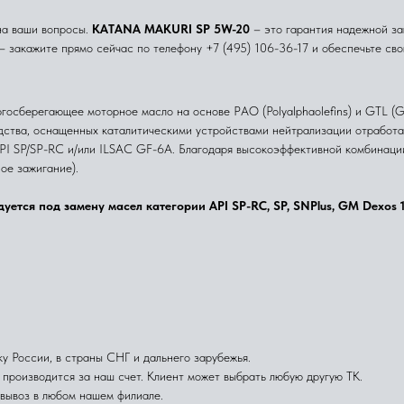
на ваши вопросы.
KATANA MAKURI SP 5W-20
– это гарантия надежной за
– закажите прямо сейчас по телефону +7 (495) 106-36-17 и обеспечьте св
сберегающее моторное масло на основе PАО (Polyalphaolefins) и GTL (Gas
дства, оснащенных каталитическими устройствами нейтрализации отработа
ня API SP/SP-RC и/или ILSAC GF-6A. Благодаря высокоэффективной комбина
ое зажигание).
тся под замену масел категории API SP-RC, SP, SNPlus, GM Dexos 1
России, в страны СНГ и дальнего зарубежья.
производится за наш счет. Клиент может выбрать любую другую ТК.
вывоз в любом нашем филиале.