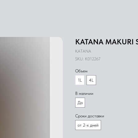
KATANA MAKURI S
KATANA
SKU:
K012267
Объем
1L
4L
В наличии
Да
Сроки доставки
от 2-х дней