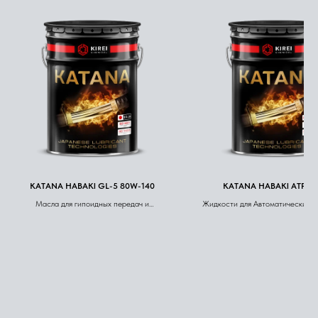
KATANA HABAKI GL-5 80W-140
KATANA HABAKI ATF MU
Масла для гипоидных передач и
Жидкости для Автоматических 
диффернциала (AXLE OIL)