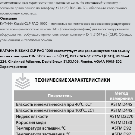
эксплуатационные характеристики и выгодная цена. Не откладывайте покупку –
закажите прямо сейчас по телефону +7 (495) 106-36-17 и обеспечьте свою технику
проверенным качеством.
Описание
KATANA Kissaki CLP PAO 1000 – полностью синтетическое всесезонное редукторное
масло премиум-класса на основе ПАО (полиальфаолефины) для высоконагруженного
оборудования, требующего применения масел категории DIN 51517 p.3 (CLP). Обладает
удлиненными интервалами замены.
KATANA KISSAKI CLP PAO 1000 соответствует или рекомендуется под замену
масел категории DIN 51517 часть 3 (CLP), ISO 6743-6/12925-1 (CKD), US Steel
224, Cincinnati Milacron, David Brown S1.53.106, Flender, AGMA 9005-E02
Характеристики