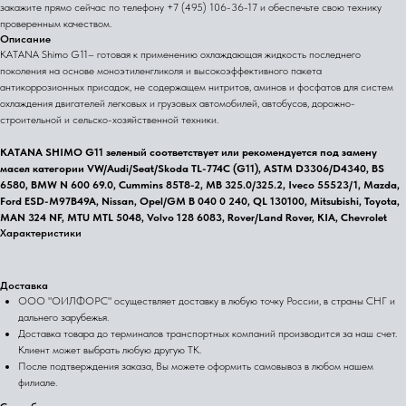
закажите прямо сейчас по телефону +7 (495) 106-36-17 и обеспечьте свою технику
проверенным качеством.
Описание
KATANA Shimo G11– готовая к применению охлаждающая жидкость последнего
поколения на основе моноэтиленгликоля и высокоэффективного пакета
антикоррозионных присадок, не содержащем нитритов, аминов и фосфатов для систем
охлаждения двигателей легковых и грузовых автомобилей, автобусов, дорожно-
строительной и сельско-хозяйственной техники.
KATANA SHIMO G11 зеленый соответствует или рекомендуется под замену
масел категории VW/Audi/Seat/Skoda TL-774C (G11), ASTM D3306/D4340, BS
6580, BMW N 600 69.0, Cummins 85T8-2, MB 325.0/325.2, Iveco 55523/1, Mazda,
Ford ESD-M97B49A, Nissan, Opel/GM B 040 0 240, QL 130100, Mitsubishi, Toyota,
MAN 324 NF, MTU MTL 5048, Volvo 128 6083, Rover/Land Rover, KIA, Chevrolet
Характеристики
Доставка
ООО "ОИЛФОРС" осуществляет доставку в любую точку России, в страны СНГ и
дальнего зарубежья.
Доставка товара до терминалов транспортных компаний производится за наш счет.
Клиент может выбрать любую другую ТК.
После подтверждения заказа, Вы можете оформить самовывоз в любом нашем
филиале.