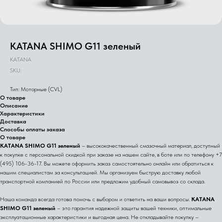
KATANA SHIMO G11 зеленый
KATANA
SKU:
Тип: Моторные (CVL)
О товаре
Описание
Характеристики
Доставка
Способы оплаты заказа
О товаре
KATANA SHIMO G11 зеленый
– высококачественный смазочный материал, доступный
к покупке с персональной скидкой при заказе на нашем сайте, в боте или по телефону +7
(495) 106-36-17. Вы можете оформить заказ самостоятельно онлайн или обратиться к
нашим специалистам за консультацией. Мы организуем быструю доставку любой
транспортной компанией по России или предложим удобный самовывоз со склада.
Наша команда всегда готова помочь с выбором и ответить на ваши вопросы.
KATANA
SHIMO G11 зеленый
– это гарантия надежной защиты вашей техники, оптимальные
эксплуатационные характеристики и выгодная цена. Не откладывайте покупку –