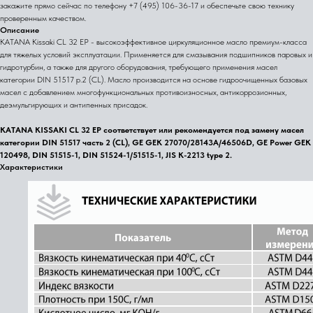
закажите прямо сейчас по телефону +7 (495) 106-36-17 и обеспечьте свою технику
проверенным качеством.
Описание
KATANA Kissaki CL 32 EP - высокоэффективное циркуляционное масло премиум-класса
для тяжелых условий эксплуатации. Применяется для смазывания подшипников паровых и
гидротурбин, а также для другого оборудования, требующего применения масел
категории DIN 51517 p.2 (CL). Масло производится на основе гидроочищенных базовых
масел с добавлением многофункциональных противоизносных, антикоррозионных,
деэмульгирующих и антипенных присадок.
KATANA KISSAKI CL 32 EP соответствует или рекомендуется под замену масел
категории DIN 51517 часть 2 (CL), GE GEK 27070/28143A/46506D, GE Power GEK
120498, DIN 51515-1, DIN 51524-1/51515-1, JIS K-2213 type 2.
Характеристики