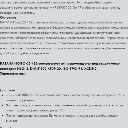
эксплуатационные характеристики и выгодная цена. Не откладывайте покупку –
закажите прямо сейчас по телефону +7 (495) 106-36-17 и обеспечьте свою технику
проверенным качеством.
Описание
KATANA Hogo CS 462 - специальная высокотемпературная смазка, изготовленная на
основе высоковязкого минерального базового масла, комплексного сульфонаткальциевого
загустителя и пакета высокоэффективных присадок, улучшающих эксплуатационные
свойства. Обладает отличными смазывающими свойствами, превосходной термической и
механической стабильностью, отличной стойкостью к окислению и чрезвычайно высокой
водостойкостью. Надежно защищает от коррозии и износа подшипников, обеспечивает
долгий срок службы оборудования.
KATANA HOGO CS 462 соответствует или рекомендуется под замену масел
категории NLGI 2, DIN 51502 KP2P-20, ISO 6743-9 L-XCEIB 2
Характеристики
Доставка
ООО "ОИЛФОРС" осуществляет доставку в любую точку России, в страны СНГ и
дальнего зарубежья.
Доставка товара до терминалов транспортных компаний производится за наш счет.
Клиент может выбрать любую другую ТК.
После подтверждения заказа, Вы можете оформить самовывоз в любом нашем
филиале.