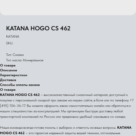
KATANA HOGO CS 462
KATANA
SKU:
Тип: Смазки
Тип масла: Минеральное
О товаре
Описание
Характеристики
Доставка
Способы оплаты заказа
О товаре
KATANA HOGO CS 462
– высококачественный смазочный материал, доступный к
покупке с персональной скидкой при заказе на нашем сайте, в боте или по телефону +7
(495) 106-36-17. Вы можете оформить заказ самостоятельно онлайн или обратиться к
нашим специалистам за консультацией. Мы организуем быструю доставку любой
транспортной компанией по России или предложим удобный самовывоз со склада.
Наша команда всегда готова помочь с выбором и ответить на ваши вопросы.
KATANA
HOGO CS 462
– это гарантия надежной защиты вашей техники, оптимальные