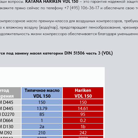
ваши вопросы.
KATANA HARIKEN VDL 150
– это гарантия надежной защит
акажите прямо сейчас по телефону +7 (495) 106-36-17 и обеспечьте свою 
омпрессорное масло премиум-класса для воздушных компрессоров, требую
ю к влажному воздуху (вода/пар), предотвращает пенообразование, чрезме
одолжительность жизни компрессора обеспечивается благодаря уменьшенно
я под замену масел категории DIN 51506 часть 3 (VDL)